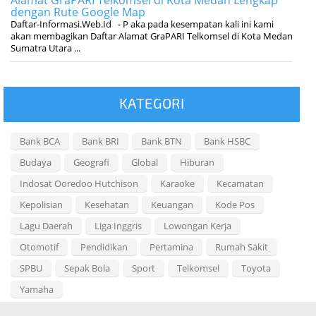
Alamat GraPARI Telkomsel di Kota Medan Lengkap
dengan Rute Google Map
Daftar-Informasi.Web.Id - P aka pada kesempatan kali ini kami
akan membagikan Daftar Alamat GraPARI Telkomsel di Kota Medan
Sumatra Utara ...
KATEGORI
Bank BCA
Bank BRI
Bank BTN
Bank HSBC
Budaya
Geografi
Global
Hiburan
Indosat Ooredoo Hutchison
Karaoke
Kecamatan
Kepolisian
Kesehatan
Keuangan
Kode Pos
Lagu Daerah
Liga Inggris
Lowongan Kerja
Otomotif
Pendidikan
Pertamina
Rumah Sakit
SPBU
Sepak Bola
Sport
Telkomsel
Toyota
Yamaha