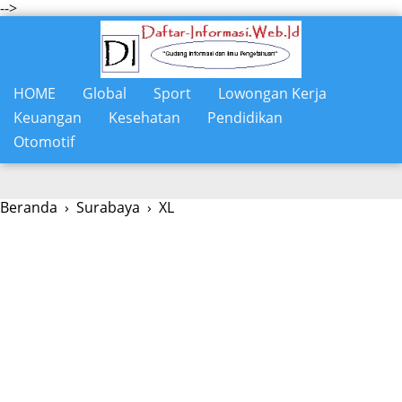
-->
HOME
Global
Sport
Lowongan Kerja
Keuangan
Kesehatan
Pendidikan
Otomotif
Beranda
›
Surabaya
›
XL