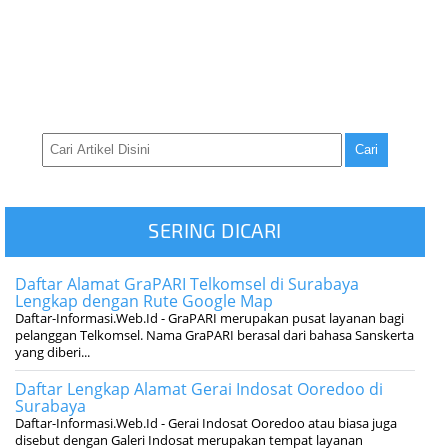
SERING DICARI
Daftar Alamat GraPARI Telkomsel di Surabaya
Lengkap dengan Rute Google Map
Daftar-Informasi.Web.Id - GraPARI merupakan pusat layanan bagi
pelanggan Telkomsel. Nama GraPARI berasal dari bahasa Sanskerta
yang diberi...
Daftar Lengkap Alamat Gerai Indosat Ooredoo di
Surabaya
Daftar-Informasi.Web.Id - Gerai Indosat Ooredoo atau biasa juga
disebut dengan Galeri Indosat merupakan tempat layanan