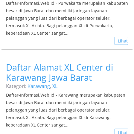
Daftar-Informasi.Web.Id - Purwakarta merupakan kabupaten
besar di Jawa Barat dan memiliki jaringan layanan
pelanggan yang luas dari berbagai operator seluler,
termasuk XL Axiata. Bagi pelanggan XL di Purwakarta,
keberadaan XL Center sangat...
Lihat
Daftar Alamat XL Center di
Karawang Jawa Barat
Kategori:
Karawang
,
XL
Daftar-Informasi.Web.Id - Karawang merupakan kabupaten
besar di Jawa Barat dan memiliki jaringan layanan
pelanggan yang luas dari berbagai operator seluler,
termasuk XL Axiata. Bagi pelanggan XL di Karawang,
keberadaan XL Center sangat...
Lihat