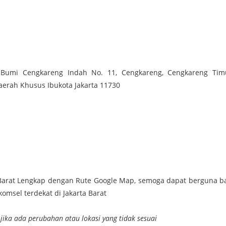
. Bumi Cengkareng Indah No. 11, Cengkareng, Cengkareng Tim
aerah Khusus Ibukota Jakarta 11730
a Barat Lengkap dengan Rute Google Map, semoga dapat berguna b
msel terdekat di Jakarta Barat
jika ada perubahan atau lokasi yang tidak sesuai