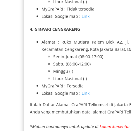
Libur Nasional (-)
MyGraPARI : Tidak tersedia
Lokasi Google map :
Link
4. GraPARI CENGKARENG
Alamat : Ruko Mutiara Palem Blok A2, Jl
Kecamatan Cengkareng, Kota Jakarta Barat, D
Senin-Jumat (08:00-17:00)
Sabtu (08:00-12:00)
Minggu (-)
Libur Nasional (-)
MyGraPARI : Tersedia
Lokasi Google map :
Link
Itulah Daftar Alamat GraPARI Telkomsel di Jakart
Anda yang membutuhkan data, alamat GraPARI Telko
*Mohon bantuannya untuk update di
kolom komentar