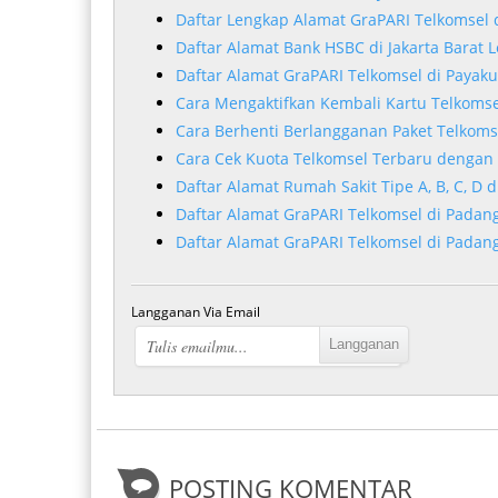
Daftar Lengkap Alamat GraPARI Telkomsel d
Daftar Alamat Bank HSBC di Jakarta Barat
Daftar Alamat GraPARI Telkomsel di Payak
Cara Mengaktifkan Kembali Kartu Telkom
Cara Berhenti Berlangganan Paket Telko
Cara Cek Kuota Telkomsel Terbaru denga
Daftar Alamat Rumah Sakit Tipe A, B, C, D 
Daftar Alamat GraPARI Telkomsel di Padan
Daftar Alamat GraPARI Telkomsel di Padang
Langganan Via Email
POSTING KOMENTAR