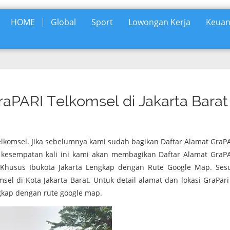
HOME
Global
Sport
Lowongan Kerja
Keua
aPARI Telkomsel di Jakarta Barat
elkomsel. Jika sebelumnya kami sudah bagikan
Daftar Alamat GraP
 kesempatan kali ini kami akan membagikan Daftar Alamat GraP
ah Khusus Ibukota Jakarta Lengkap dengan Rute Google Map. Ses
sel di Kota Jakarta Barat. Untuk detail alamat dan lokasi GraPari
ngkap dengan rute google map.