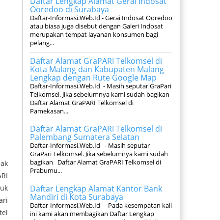
Daftar Lengkap Alamat Gerai Indosat
Ooredoo di Surabaya
Daftar-Informasi.Web.Id - Gerai Indosat Ooredoo
atau biasa juga disebut dengan Galeri Indosat
merupakan tempat layanan konsumen bagi
pelang...
Daftar Alamat GraPARI Telkomsel di
Kota Malang dan Kabupaten Malang
Lengkap dengan Rute Google Map
Daftar-Informasi.Web.Id - Masih seputar GraPari
Telkomsel. Jika sebelumnya kami sudah bagikan
Daftar Alamat GraPARI Telkomsel di
Pamekasan...
Daftar Alamat GraPARI Telkomsel di
Palembang Sumatera Selatan
Daftar-Informasi.Web.Id - Masih seputar
GraPari Telkomsel. Jika sebelumnya kami sudah
bagikan Daftar Alamat GraPARI Telkomsel di
dak
Prabumu...
ARI
Daftar Lengkap Alamat Kantor Bank
tuk
Mandiri di Kota Surabaya
ari
Daftar-Informasi.Web.Id - Pada kesempatan kali
tel
ini kami akan membagikan Daftar Lengkap