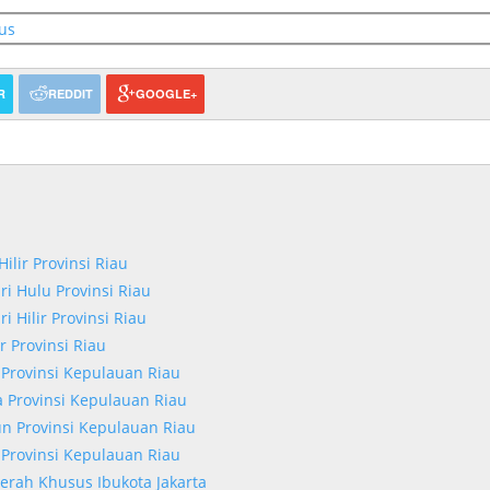
tus
R
REDDIT
GOOGLE+
ilir Provinsi Riau
ri Hulu Provinsi Riau
i Hilir Provinsi Riau
 Provinsi Riau
 Provinsi Kepulauan Riau
a Provinsi Kepulauan Riau
un Provinsi Kepulauan Riau
 Provinsi Kepulauan Riau
aerah Khusus Ibukota Jakarta