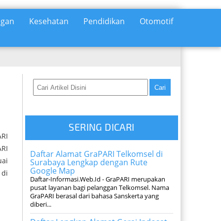
ngan
Kesehatan
Pendidikan
Otomotif
SERING DICARI
ARI
ARI
Daftar Alamat GraPARI Telkomsel di
uai
Surabaya Lengkap dengan Rute
Google Map
 di
Daftar-Informasi.Web.Id - GraPARI merupakan
pusat layanan bagi pelanggan Telkomsel. Nama
GraPARI berasal dari bahasa Sanskerta yang
diberi...