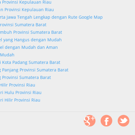
a Provinsi Kepulauan Riau
un Provinsi Kepulauan Riau
karta Jawa Tengah Lengkap dengan Rute Google Map
Provinsi Sumatera Barat
umbuh Provinsi Sumatera Barat
sel yang Hangus dengan Mudah
msel dengan Mudah dan Aman
n Mudah
di Kota Padang Sumatera Barat
g Panjang Provinsi Sumatera Barat
 Provinsi Sumatera Barat
ilir Provinsi Riau
ri Hulu Provinsi Riau
i Hilir Provinsi Riau