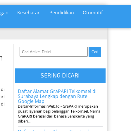
ngan
Kesehatan
Pendidikan
Otomotif
h
SERING DICARI
 di
Daftar Alamat GraPARI Telkomsel di
Surabaya Lengkap dengan Rute
ari
Google Map
 di
Daftar-Informasi.Web.Id - GraPARI merupakan
pusat layanan bagi pelanggan Telkomsel. Nama
GraPARI berasal dari bahasa Sanskerta yang
diberi...