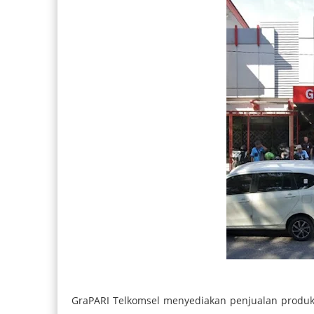
GraPARI Telkomsel menyediakan penjualan produk 