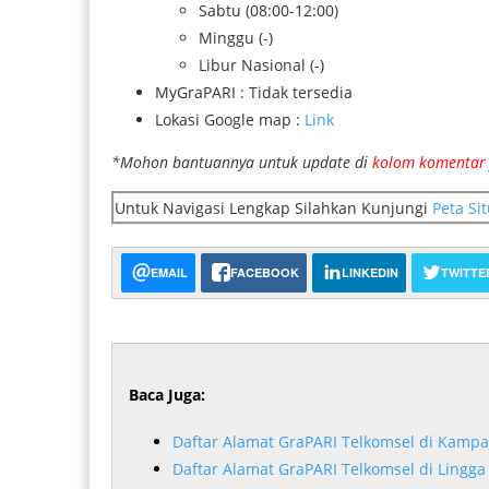
Sabtu (08:00-12:00)
Minggu (-)
Libur Nasional (-)
MyGraPARI : Tidak tersedia
Lokasi Google map :
Link
*Mohon bantuannya untuk update di
kolom komentar
Untuk Navigasi Lengkap Silahkan Kunjungi
Peta Si
EMAIL
FACEBOOK
LINKEDIN
TWITTE
Baca Juga:
Daftar Alamat GraPARI Telkomsel di Kampar
Daftar Alamat GraPARI Telkomsel di Lingga