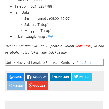
Jawa Barat 45111
Telepon: (021) 5237788
Jam Buka :
Senin - Jumat : (08.00–17.00)
Sabtu : (Tutup)
Minggu : (Tutup)
Lokasi Google Map :
link
*Mohon bantuannya untuk update di kolom
komentar
jika ada
perubahan atau lokasi yang tidak sesuai
Untuk Navigasi Lengkap Silahkan Kunjungi
Peta Situs
EMAIL
FACEBOOK
LINKEDIN
TWITTER
REDDIT
GOOGLE+