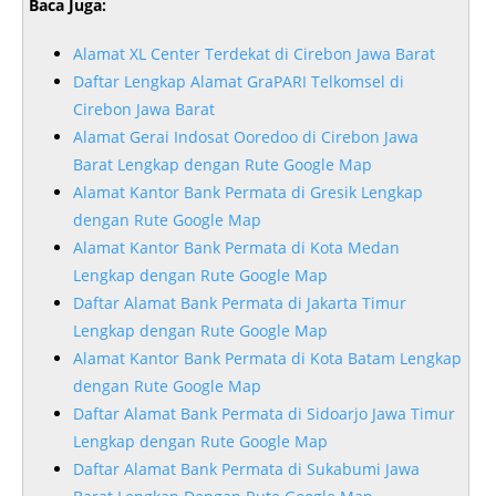
Baca Juga:
Alamat XL Center Terdekat di Cirebon Jawa Barat
Daftar Lengkap Alamat GraPARI Telkomsel di
Cirebon Jawa Barat
Alamat Gerai Indosat Ooredoo di Cirebon Jawa
Barat Lengkap dengan Rute Google Map
Alamat Kantor Bank Permata di Gresik Lengkap
dengan Rute Google Map
Alamat Kantor Bank Permata di Kota Medan
Lengkap dengan Rute Google Map
Daftar Alamat Bank Permata di Jakarta Timur
Lengkap dengan Rute Google Map
Alamat Kantor Bank Permata di Kota Batam Lengkap
dengan Rute Google Map
Daftar Alamat Bank Permata di Sidoarjo Jawa Timur
Lengkap dengan Rute Google Map
Daftar Alamat Bank Permata di Sukabumi Jawa