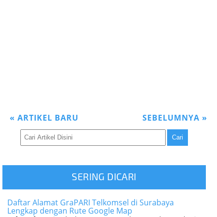
«
ARTIKEL BARU
SEBELUMNYA
»
SERING DICARI
Daftar Alamat GraPARI Telkomsel di Surabaya
Lengkap dengan Rute Google Map