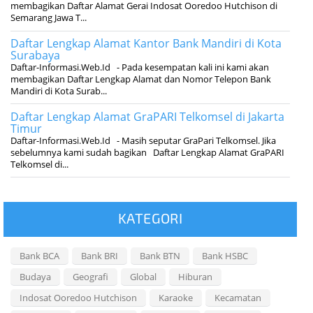
membagikan Daftar Alamat Gerai Indosat Ooredoo Hutchison di
Semarang Jawa T...
Daftar Lengkap Alamat Kantor Bank Mandiri di Kota
Surabaya
Daftar-Informasi.Web.Id - Pada kesempatan kali ini kami akan
membagikan Daftar Lengkap Alamat dan Nomor Telepon Bank
Mandiri di Kota Surab...
Daftar Lengkap Alamat GraPARI Telkomsel di Jakarta
Timur
Daftar-Informasi.Web.Id - Masih seputar GraPari Telkomsel. Jika
sebelumnya kami sudah bagikan Daftar Lengkap Alamat GraPARI
Telkomsel di...
KATEGORI
Bank BCA
Bank BRI
Bank BTN
Bank HSBC
Budaya
Geografi
Global
Hiburan
Indosat Ooredoo Hutchison
Karaoke
Kecamatan