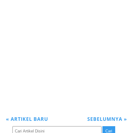
«
ARTIKEL BARU
SEBELUMNYA
»