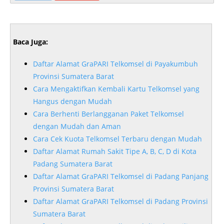
Baca Juga:
Daftar Alamat GraPARI Telkomsel di Payakumbuh
Provinsi Sumatera Barat
Cara Mengaktifkan Kembali Kartu Telkomsel yang
Hangus dengan Mudah
Cara Berhenti Berlangganan Paket Telkomsel
dengan Mudah dan Aman
Cara Cek Kuota Telkomsel Terbaru dengan Mudah
Daftar Alamat Rumah Sakit Tipe A, B, C, D di Kota
Padang Sumatera Barat
Daftar Alamat GraPARI Telkomsel di Padang Panjang
Provinsi Sumatera Barat
Daftar Alamat GraPARI Telkomsel di Padang Provinsi
Sumatera Barat