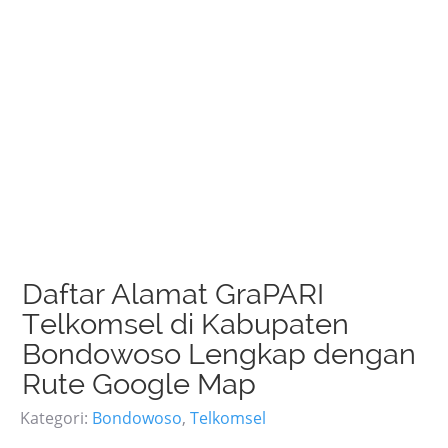
Daftar Alamat GraPARI
Telkomsel di Kabupaten
Bondowoso Lengkap dengan
Rute Google Map
Kategori:
Bondowoso
,
Telkomsel