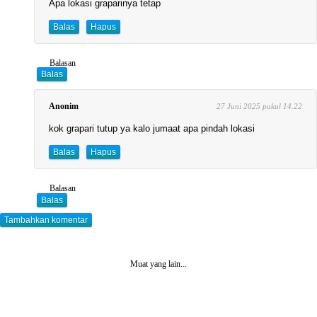
Apa lokasi graparinya tetap
Balas
Hapus
Balasan
Balas
Anonim
27 Juni 2025 pukul 14.22
kok grapari tutup ya kalo jumaat apa pindah lokasi
Balas
Hapus
Balasan
Balas
Tambahkan komentar
Muat yang lain...