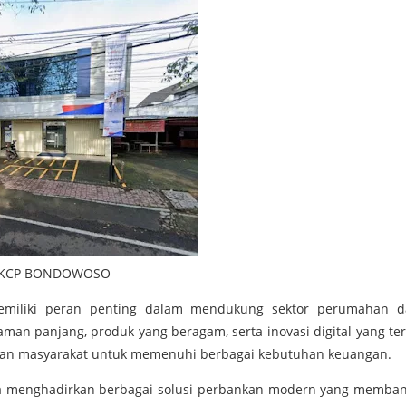
KCP BONDOWOSO
miliki peran penting dalam mendukung sektor perumahan d
n panjang, produk yang beragam, serta inovasi digital yang te
ihan masyarakat untuk memenuhi berbagai kebutuhan keuangan.
uga menghadirkan berbagai solusi perbankan modern yang memba