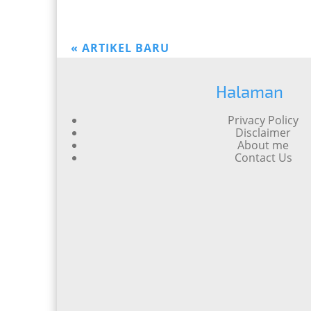
«
ARTIKEL BARU
Halaman
Privacy Policy
Disclaimer
About me
Contact Us