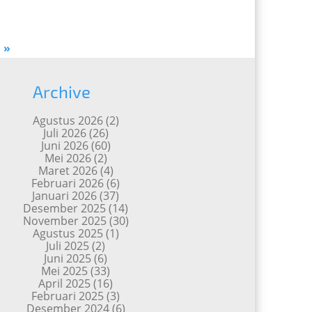
A
»
Archive
Agustus 2026
(2)
Juli 2026
(26)
Juni 2026
(60)
Mei 2026
(2)
Maret 2026
(4)
Februari 2026
(6)
Januari 2026
(37)
Desember 2025
(14)
November 2025
(30)
Agustus 2025
(1)
Juli 2025
(2)
Juni 2025
(6)
Mei 2025
(33)
April 2025
(16)
Februari 2025
(3)
Desember 2024
(6)