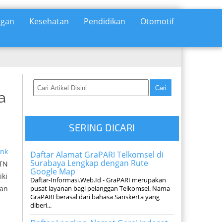
ngan
Kesehatan
Pendidikan
Otomotif
a
SERING DICARI
ank
Daftar Alamat GraPARI Telkomsel di
Surabaya Lengkap dengan Rute
TN
Google Map
iki
Daftar-Informasi.Web.Id - GraPARI merupakan
pusat layanan bagi pelanggan Telkomsel. Nama
an
GraPARI berasal dari bahasa Sanskerta yang
diberi...