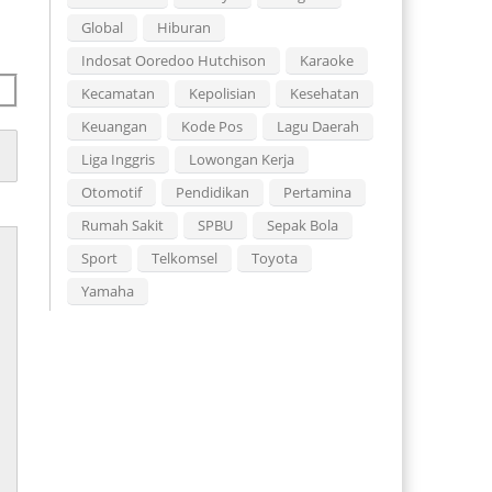
Global
Hiburan
Indosat Ooredoo Hutchison
Karaoke
Kecamatan
Kepolisian
Kesehatan
Keuangan
Kode Pos
Lagu Daerah
Liga Inggris
Lowongan Kerja
Otomotif
Pendidikan
Pertamina
Rumah Sakit
SPBU
Sepak Bola
Sport
Telkomsel
Toyota
Yamaha