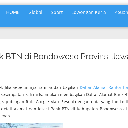
HOME
Global
Sport
Lowongan Kerja
Keua
nk BTN di Bondowoso Provinsi Jaw
N
. Jika sebelumnya kami sudah bagikan
Daftar Alamat Kantor B
 kesempatan kali ini kami akan membagikan Daftar Alamat Bank
B
gkap dengan Rute Google Map. Sesuai dengan data yang kami mil
detail alamat dan lokasi Bank
BTN
di Kabupaten Bondowoso ak
e map.