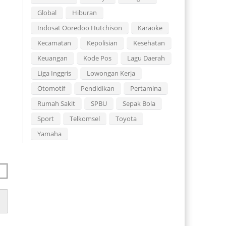
Global
Hiburan
Indosat Ooredoo Hutchison
Karaoke
Kecamatan
Kepolisian
Kesehatan
Keuangan
Kode Pos
Lagu Daerah
Liga Inggris
Lowongan Kerja
Otomotif
Pendidikan
Pertamina
Rumah Sakit
SPBU
Sepak Bola
Sport
Telkomsel
Toyota
Yamaha