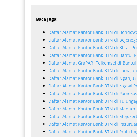
Baca Juga:
Daftar Alamat Kantor Bank BTN di Bondowo
Daftar Alamat Kantor Bank BTN di Bojonego
Daftar Alamat Kantor Bank BTN di Blitar Pr
Daftar Alamat Kantor Bank BTN di Bantul P
Daftar Alamat GraPARI Telkomsel di Bantul
Daftar Alamat Kantor Bank BTN di Lumajan
Daftar Alamat Kantor Bank BTN di Nganjuk 
Daftar Alamat Kantor Bank BTN di Ngawi Pr
Daftar Alamat Kantor Bank BTN di Pamekas
Daftar Alamat Kantor Bank BTN di Tulunga
Daftar Alamat Kantor Bank BTN di Madiun 
Daftar Alamat Kantor Bank BTN di Mojokert
Daftar Alamat Kantor Bank BTN di Pasurua
Daftar Alamat Kantor Bank BTN di Probolin