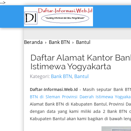
-->
Beranda
›
Bank BTN
›
Bantul
Daftar Alamat Kantor Ban
Istimewa Yogyakarta
Kategori:
Bank BTN
,
Bantul
Daftar-Informasi.Web.Id
-
Masih seputar Bank
BT
BTN di Sleman Provinsi Daerah Istimewa Yogyaka
Alamat Bank
BTN
di Kabupaten Bantul, Provinsi D
dengan data yang kami miliki ada 2 Bank
BTN
d
Kabupaten Bantul akan kami bagikan di bawah len