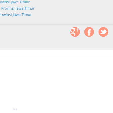
rovinsi Jawa Timur
 Provinsi Jawa Timur
rovinsi Jawa Timur