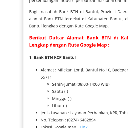
perkembangan industri perbankan nasional dan me
Bagi nasabah Bank BTN di Bantul, Provinsi Daera
alamat Bank BTN terdekat di Kabupaten Bantul, 
Bantul lengkap dengan Rute Google Map.
Berikut Daftar Alamat Bank BTN di Kab
Lengkap dengan Rute Google Map :
1. Bank BTN KCP Bantul
Alamat : Milekan Lor Jl. Bantul No.10, Badeg
55711
Senin-Jumat (08:00-14:00 WIB)
Sabtu (-)
Minggu (-)
Libur (-)
Jenis Layanan : Layanan Perbankan, KPR, Tab
No. Telepon : (0274) 6462894
Lokasi Google map :
Link