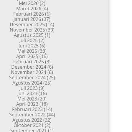
Mei 2026
(2)
Maret 2026
(4)
Februari 2026
(6)
Januari 2026
(37)
Desember 2025
(14)
November 2025
(30)
Agustus 2025
(1)
Juli 2025
(2)
Juni 2025
(6)
Mei 2025
(33)
April 2025
(16)
Februari 2025
(3)
Desember 2024
(6)
November 2024
(6)
September 2024
(25)
Agustus 2024
(25)
Juli 2023
(9)
Juni 2023
(16)
Mei 2023
(20)
April 2023
(18)
Februari 2023
(14)
September 2022
(44)
Agustus 2022
(32)
Oktober 2021
(2)
September 2021
(1)