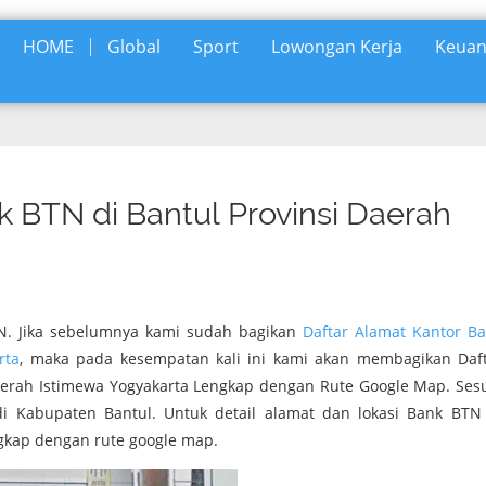
HOME
Global
Sport
Lowongan Kerja
Keua
k BTN di Bantul Provinsi Daerah
N
. Jika sebelumnya kami sudah bagikan
Daftar Alamat Kantor B
rta
, maka pada kesempatan kali ini kami akan membagikan Daf
aerah Istimewa Yogyakarta Lengkap dengan Rute Google Map. Ses
i Kabupaten Bantul. Untuk detail alamat dan lokasi Bank
BTN
gkap dengan rute google map.