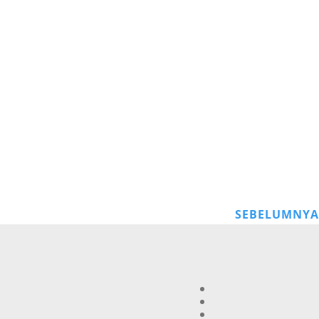
SEBELUMNY