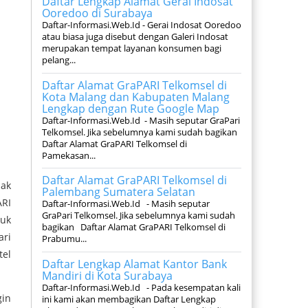
Daftar Lengkap Alamat Gerai Indosat
Ooredoo di Surabaya
Daftar-Informasi.Web.Id - Gerai Indosat Ooredoo
atau biasa juga disebut dengan Galeri Indosat
merupakan tempat layanan konsumen bagi
pelang...
Daftar Alamat GraPARI Telkomsel di
Kota Malang dan Kabupaten Malang
Lengkap dengan Rute Google Map
Daftar-Informasi.Web.Id - Masih seputar GraPari
Telkomsel. Jika sebelumnya kami sudah bagikan
Daftar Alamat GraPARI Telkomsel di
Pamekasan...
Daftar Alamat GraPARI Telkomsel di
dak
Palembang Sumatera Selatan
ARI
Daftar-Informasi.Web.Id - Masih seputar
GraPari Telkomsel. Jika sebelumnya kami sudah
tuk
bagikan Daftar Alamat GraPARI Telkomsel di
ari
Prabumu...
tel
Daftar Lengkap Alamat Kantor Bank
Mandiri di Kota Surabaya
Daftar-Informasi.Web.Id - Pada kesempatan kali
gin
ini kami akan membagikan Daftar Lengkap