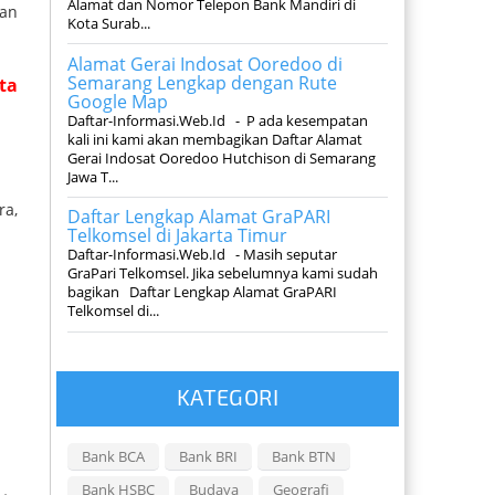
Alamat dan Nomor Telepon Bank Mandiri di
kan
Kota Surab...
Alamat Gerai Indosat Ooredoo di
Semarang Lengkap dengan Rute
ta
Google Map
Daftar-Informasi.Web.Id - P ada kesempatan
kali ini kami akan membagikan Daftar Alamat
Gerai Indosat Ooredoo Hutchison di Semarang
Jawa T...
ra,
Daftar Lengkap Alamat GraPARI
Telkomsel di Jakarta Timur
Daftar-Informasi.Web.Id - Masih seputar
GraPari Telkomsel. Jika sebelumnya kami sudah
bagikan Daftar Lengkap Alamat GraPARI
Telkomsel di...
KATEGORI
Bank BCA
Bank BRI
Bank BTN
Bank HSBC
Budaya
Geografi