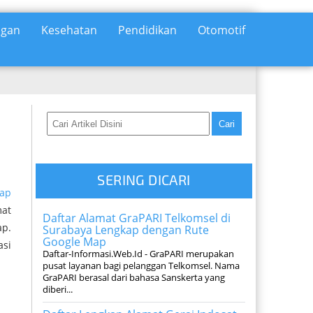
ngan
Kesehatan
Pendidikan
Otomotif
SERING DICARI
kap
mat
Daftar Alamat GraPARI Telkomsel di
ap.
Surabaya Lengkap dengan Rute
Google Map
asi
Daftar-Informasi.Web.Id - GraPARI merupakan
pusat layanan bagi pelanggan Telkomsel. Nama
GraPARI berasal dari bahasa Sanskerta yang
diberi...