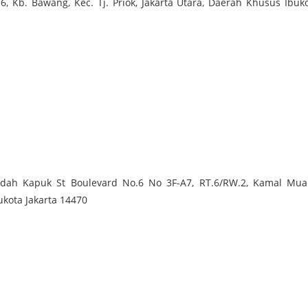
6, Kb. Bawang, Kec. Tj. Priok, Jakarta Utara, Daerah Khusus Ibuk
Indah Kapuk St Boulevard No.6 No 3F-A7, RT.6/RW.2, Kamal Mua
ukota Jakarta 14470