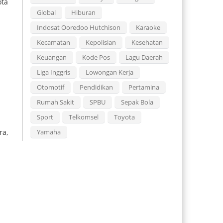
ota
Global
Hiburan
Indosat Ooredoo Hutchison
Karaoke
Kecamatan
Kepolisian
Kesehatan
Keuangan
Kode Pos
Lagu Daerah
Liga Inggris
Lowongan Kerja
Otomotif
Pendidikan
Pertamina
Rumah Sakit
SPBU
Sepak Bola
Sport
Telkomsel
Toyota
Yamaha
ra,