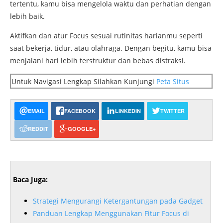
tertentu,
kamu
bisa
mengelola
waktu
dan
perhatian
dengan
lebih
baik.
Aktifkan
dan
atur
Focus
sesuai
rutinitas
harianmu
seperti
saat
bekerja,
tidur,
atau
olahraga.
Dengan
begitu,
kamu
bisa
menjalani
hari
lebih
terstruktur
dan
bebas
distraksi.
Untuk Navigasi Lengkap Silahkan Kunjungi
Peta Situs
EMAIL
FACEBOOK
LINKEDIN
TWITTER
REDDIT
GOOGLE+
Baca Juga:
Strategi Mengurangi Ketergantungan pada Gadget
Panduan Lengkap Menggunakan Fitur Focus di