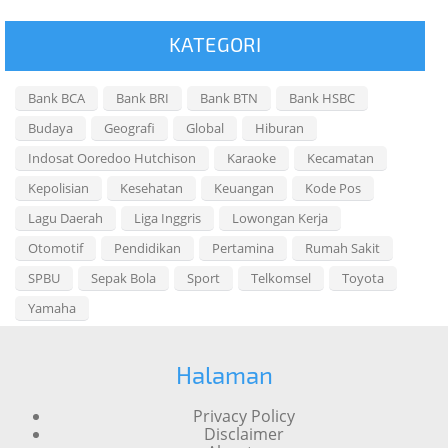
KATEGORI
Bank BCA
Bank BRI
Bank BTN
Bank HSBC
Budaya
Geografi
Global
Hiburan
Indosat Ooredoo Hutchison
Karaoke
Kecamatan
Kepolisian
Kesehatan
Keuangan
Kode Pos
Lagu Daerah
Liga Inggris
Lowongan Kerja
Otomotif
Pendidikan
Pertamina
Rumah Sakit
SPBU
Sepak Bola
Sport
Telkomsel
Toyota
Yamaha
Halaman
Privacy Policy
Disclaimer