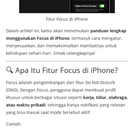
Fitur Focus di iPhone
Dalam
artikel
ini,
kamu
akan
menemukan
panduan
lengkap
menggunakan
Focus
di
iPhone
,
termasuk
cara
mengatur,
menyesuaikan,
dan
memaksimalkan
manfaatnya
untuk
kehidupan
sehari-
hari.
Simak
selengkapnya!
🔍
Apa
Itu
Fitur
Focus
di
iPhone?
Focus
adalah
pengembangan
dari
fitur
Do
Not
Disturb
(
DND).
Dengan
Focus,
pengguna
dapat
membuat
profil
khusus
untuk
berbagai
situasi
seperti
kerja,
tidur,
olahraga,
atau
waktu
pribadi
,
sehingga
hanya
notifikasi
yang
relevan
yang
bisa
masuk
saat
mode
tersebut
aktif.
Contoh: