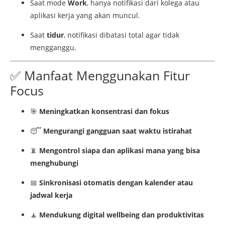
Saat
mode
Work
,
hanya
notifikasi
dari
kolega
atau
aplikasi
kerja
yang
akan
muncul.
Saat
tidur
,
notifikasi
dibatasi
total
agar
tidak
mengganggu.
✅
Manfaat
Menggunakan
Fitur
Focus
🎯
Meningkatkan
konsentrasi
dan
fokus
😴
Mengurangi
gangguan
saat
waktu
istirahat
📵
Mengontrol
siapa
dan
aplikasi
mana
yang
bisa
menghubungi
📅
Sinkronisasi
otomatis
dengan
kalender
atau
jadwal
kerja
🧘
Mendukung
digital
wellbeing
dan
produktivitas