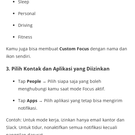
Sleep
Personal
Driving
Fitness
Kamu
juga
bisa
membuat
Custom
Focus
dengan
nama
dan
ikon
sendiri.
3.
Pilih
Kontak
dan
Aplikasi
yang
Diizinkan
Tap
People
→
Pilih
siapa
saja
yang
boleh
menghubungi
kamu
saat
mode
Focus
aktif.
Tap
Apps
→
Pilih
aplikasi
yang
tetap
bisa
mengirim
notifikasi.
Contoh:
Untuk
mode
kerja,
izinkan
hanya
email
kantor
dan
Slack.
Untuk
tidur,
nonaktifkan
semua
notifikasi
kecuali
panggilan
darurat.