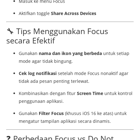
Masuk
ke
menu
Focus
Aktifkan
toggle
Share
Across
Devices
🔧
Tips
Menggunakan
Focus
secara
Efektif
Gunakan
nama
dan
ikon
yang
berbeda
untuk
setiap
mode
agar
tidak
bingung.
Cek
log
notifikasi
setelah
mode
Focus
nonaktif
agar
tidak
ada
pesan
penting
terlewat.
Kombinasikan
dengan
fitur
Screen
Time
untuk
kontrol
penggunaan
aplikasi.
Gunakan
Filter
Focus
(
khusus
iOS
16
ke
atas)
untuk
mengatur
tampilan
aplikasi
secara
dinamis.
❓
Perbedaan
Focus
vs
Do
Not