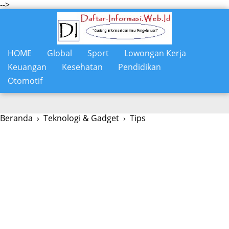
-->
HOME
Global
Sport
Lowongan Kerja
Keuangan
Kesehatan
Pendidikan
Otomotif
Beranda
›
Teknologi & Gadget
›
Tips