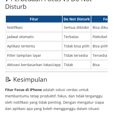
Disturb
Fitur
Do Not Disturb
Focu
Notifikasi
Semua diblokir
Bisa dikust
Jadwal otomatis
Terbatas
Fleksibel
Aplikasi tertentu
Tidak bisa pilih
Bisa pilih
Filter tampilan layar
Tidak tersedia
Tersedia
Aktivasi berdasarkan lokasi/app
Tidak
Bisa
📝
Kesimpulan
Fitur
Focus
di
iPhone
adalah
solusi
cerdas
untuk
membantumu
tetap
produktif,
fokus,
dan
tidak
terganggu
oleh
notifikasi
yang
tidak
penting.
Dengan
mengatur
siapa
dan
aplikasi
apa
yang
boleh
mengganggu
dalam
situasi