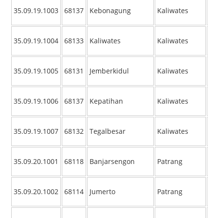
35.09.19.1003
68137
Kebonagung
Kaliwates
Ka
35.09.19.1004
68133
Kaliwates
Kaliwates
Ka
35.09.19.1005
68131
Jemberkidul
Kaliwates
Ka
35.09.19.1006
68137
Kepatihan
Kaliwates
Ka
35.09.19.1007
68132
Tegalbesar
Kaliwates
Ka
35.09.20.1001
68118
Banjarsengon
Patrang
Ka
35.09.20.1002
68114
Jumerto
Patrang
Ka