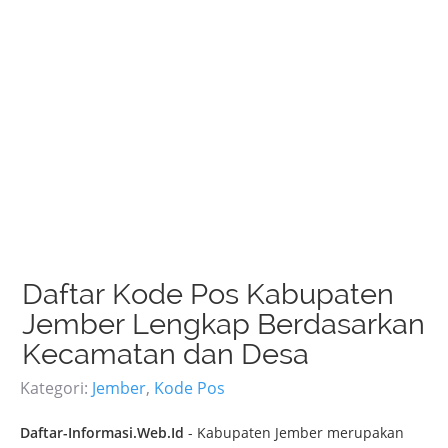
Daftar Kode Pos Kabupaten
Jember Lengkap Berdasarkan
Kecamatan dan Desa
Kategori:
Jember
,
Kode Pos
Daftar-Informasi.Web.Id
- Kabupaten Jember merupakan