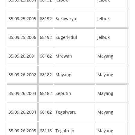
35.09.25.2005
68192
Sukowiryo
Jelbuk
Ka
35.09.25.2006
68192
Sugerkidul
Jelbuk
Ka
35.09.26.2001
68182
Mrawan
Mayang
Ka
35.09.26.2002
68182
Mayang
Mayang
Ka
35.09.26.2003
68182
Seputih
Mayang
Ka
35.09.26.2004
68182
Tegalwaru
Mayang
Ka
35.09.26.2005
68118
Tegalrejo
Mayang
Ka