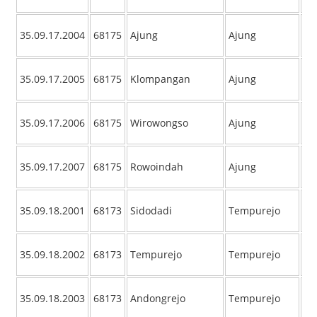
35.09.17.2004
68175
Ajung
Ajung
Ka
35.09.17.2005
68175
Klompangan
Ajung
Ka
35.09.17.2006
68175
Wirowongso
Ajung
Ka
35.09.17.2007
68175
Rowoindah
Ajung
Ka
35.09.18.2001
68173
Sidodadi
Tempurejo
Ka
35.09.18.2002
68173
Tempurejo
Tempurejo
Ka
35.09.18.2003
68173
Andongrejo
Tempurejo
Ka