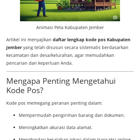
Animasi Peta Kabupaten Jember
Artikel ini menyajikan
daftar lengkap kode pos Kabupaten
Jember
yang telah disusun secara sistematis berdasarkan
kecamatan dan desa/kelurahan, agar memudahkan
pencarian dan keperluan Anda.
Mengapa Penting Mengetahui
Kode Pos?
Kode pos memegang peranan penting dalam:
Mempermudah pengiriman barang dan dokumen.
Meningkatkan akurasi data alamat.
Menghindari kesalahan lokasi dalam transaksi online.