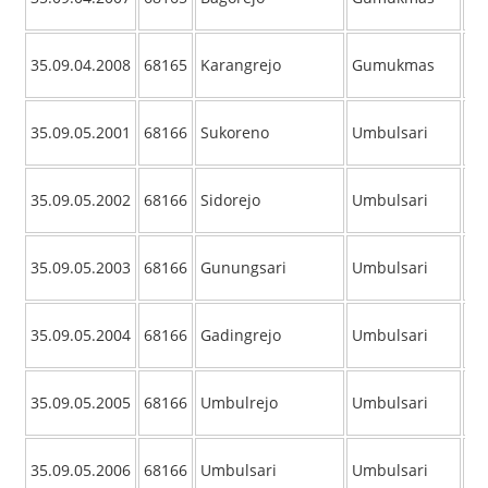
35.09.04.2008
68165
Karangrejo
Gumukmas
Ka
35.09.05.2001
68166
Sukoreno
Umbulsari
Ka
35.09.05.2002
68166
Sidorejo
Umbulsari
Ka
35.09.05.2003
68166
Gunungsari
Umbulsari
Ka
35.09.05.2004
68166
Gadingrejo
Umbulsari
Ka
35.09.05.2005
68166
Umbulrejo
Umbulsari
Ka
35.09.05.2006
68166
Umbulsari
Umbulsari
Ka