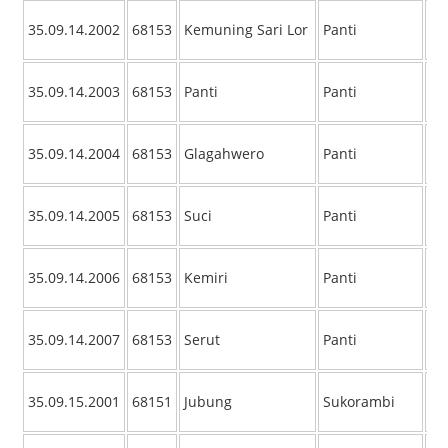
35.09.14.2002
68153
Kemuning Sari Lor
Panti
Ka
35.09.14.2003
68153
Panti
Panti
Ka
35.09.14.2004
68153
Glagahwero
Panti
Ka
35.09.14.2005
68153
Suci
Panti
Ka
35.09.14.2006
68153
Kemiri
Panti
Ka
35.09.14.2007
68153
Serut
Panti
Ka
35.09.15.2001
68151
Jubung
Sukorambi
Ka