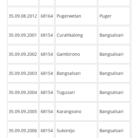
35.09.08.2012
68164
Pugerwetan
Puger
Ka
35.09.09.2001
68154
Curahkalong
Bangsalsari
Ka
35.09.09.2002
68154
Gambirono
Bangsalsari
Ka
35.09.09.2003
68154
Bangsalsari
Bangsalsari
Ka
35.09.09.2004
68154
Tugusari
Bangsalsari
Ka
35.09.09.2005
68154
Karangsono
Bangsalsari
Ka
35.09.09.2006
68154
Sukorejo
Bangsalsari
Ka