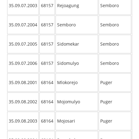
35.09.07.2003
68157
Rejoagung
Semboro
Ka
35.09.07.2004
68157
Semboro
Semboro
Ka
35.09.07.2005
68157
Sidomekar
Semboro
Ka
35.09.07.2006
68157
Sidomulyo
Semboro
Ka
35.09.08.2001
68164
Mlokorejo
Puger
Ka
35.09.08.2002
68164
Mojomulyo
Puger
Ka
35.09.08.2003
68164
Mojosari
Puger
Ka