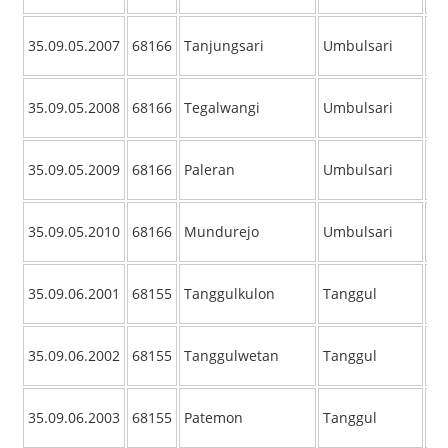
35.09.05.2007
68166
Tanjungsari
Umbulsari
Ka
35.09.05.2008
68166
Tegalwangi
Umbulsari
Ka
35.09.05.2009
68166
Paleran
Umbulsari
Ka
35.09.05.2010
68166
Mundurejo
Umbulsari
Ka
35.09.06.2001
68155
Tanggulkulon
Tanggul
Ka
35.09.06.2002
68155
Tanggulwetan
Tanggul
Ka
35.09.06.2003
68155
Patemon
Tanggul
Ka