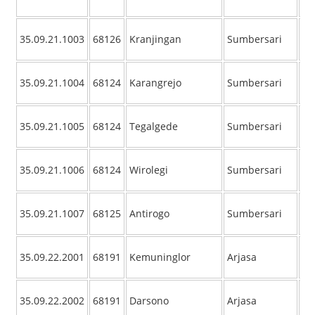
35.09.21.1003
68126
Kranjingan
Sumbersari
Ka
35.09.21.1004
68124
Karangrejo
Sumbersari
Ka
35.09.21.1005
68124
Tegalgede
Sumbersari
Ka
35.09.21.1006
68124
Wirolegi
Sumbersari
Ka
35.09.21.1007
68125
Antirogo
Sumbersari
Ka
35.09.22.2001
68191
Kemuninglor
Arjasa
Ka
35.09.22.2002
68191
Darsono
Arjasa
Ka