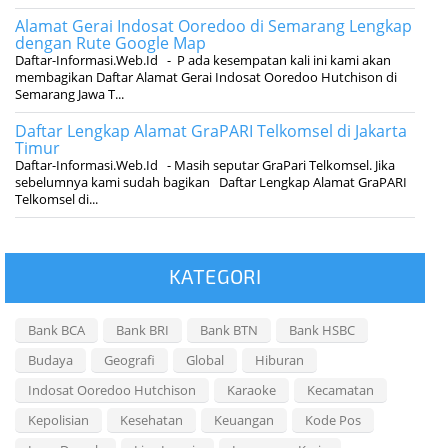
Alamat Gerai Indosat Ooredoo di Semarang Lengkap
dengan Rute Google Map
Daftar-Informasi.Web.Id - P ada kesempatan kali ini kami akan
membagikan Daftar Alamat Gerai Indosat Ooredoo Hutchison di
Semarang Jawa T...
Daftar Lengkap Alamat GraPARI Telkomsel di Jakarta
Timur
Daftar-Informasi.Web.Id - Masih seputar GraPari Telkomsel. Jika
sebelumnya kami sudah bagikan Daftar Lengkap Alamat GraPARI
Telkomsel di...
KATEGORI
Bank BCA
Bank BRI
Bank BTN
Bank HSBC
Budaya
Geografi
Global
Hiburan
Indosat Ooredoo Hutchison
Karaoke
Kecamatan
Kepolisian
Kesehatan
Keuangan
Kode Pos