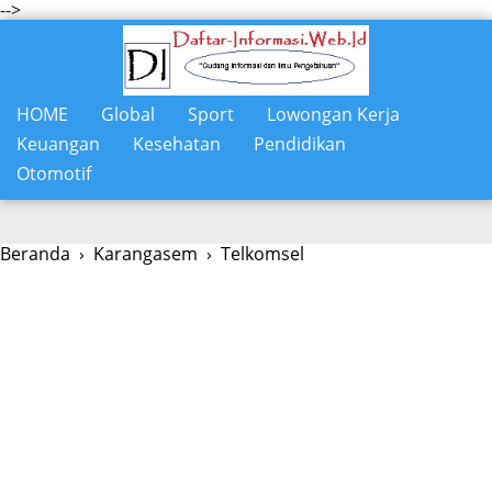
-->
HOME
Global
Sport
Lowongan Kerja
Keuangan
Kesehatan
Pendidikan
Otomotif
Beranda
›
Karangasem
›
Telkomsel