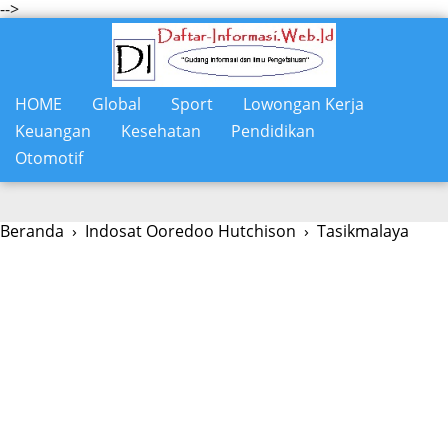
-->
HOME
Global
Sport
Lowongan Kerja
Keuangan
Kesehatan
Pendidikan
Otomotif
Beranda
›
Indosat Ooredoo Hutchison
›
Tasikmalaya