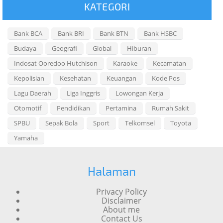
KATEGORI
Bank BCA
Bank BRI
Bank BTN
Bank HSBC
Budaya
Geografi
Global
Hiburan
Indosat Ooredoo Hutchison
Karaoke
Kecamatan
Kepolisian
Kesehatan
Keuangan
Kode Pos
Lagu Daerah
Liga Inggris
Lowongan Kerja
Otomotif
Pendidikan
Pertamina
Rumah Sakit
SPBU
Sepak Bola
Sport
Telkomsel
Toyota
Yamaha
Halaman
Privacy Policy
Disclaimer
About me
Contact Us