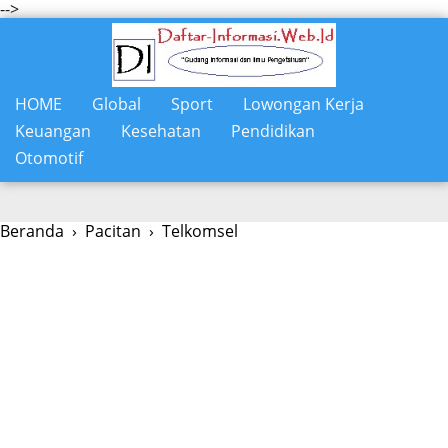
-->
HOME
Global
Sport
Lowongan Kerja
Keuangan
Kesehatan
Pendidikan
Otomotif
Beranda
›
Pacitan
›
Telkomsel