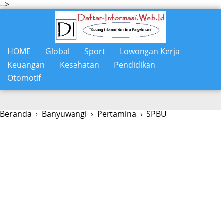
-->
HOME
Global
Sport
Lowongan Kerja
Keuangan
Kesehatan
Pendidikan
Otomotif
Beranda
›
Banyuwangi
›
Pertamina
›
SPBU