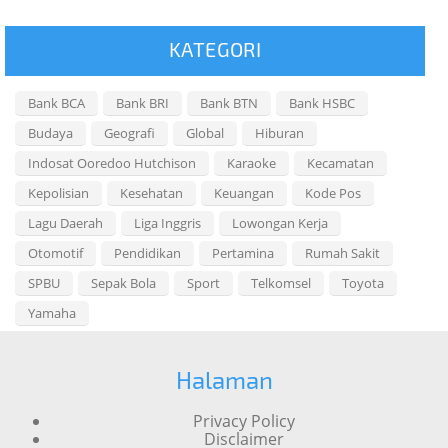
KATEGORI
Bank BCA
Bank BRI
Bank BTN
Bank HSBC
Budaya
Geografi
Global
Hiburan
Indosat Ooredoo Hutchison
Karaoke
Kecamatan
Kepolisian
Kesehatan
Keuangan
Kode Pos
Lagu Daerah
Liga Inggris
Lowongan Kerja
Otomotif
Pendidikan
Pertamina
Rumah Sakit
SPBU
Sepak Bola
Sport
Telkomsel
Toyota
Yamaha
Halaman
Privacy Policy
Disclaimer