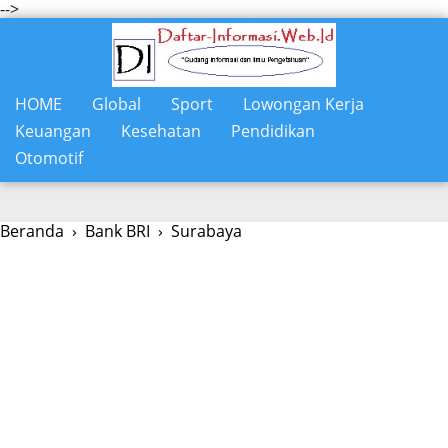
-->
HOME
Global
Sport
Lowongan Kerja
Keuangan
Kesehatan
Pendidikan
Otomotif
Beranda
›
Bank BRI
›
Surabaya