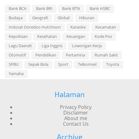
Bank BCA
Bank BRI
Bank BTN
Bank HSBC
Budaya
Geografi
Global
Hiburan
Indosat Ooredoo Hutchison
Karaoke
Kecamatan
Kepolisian
Kesehatan
Keuangan
Kode Pos
Lagu Daerah
Liga Inggris
Lowongan Kerja
Otomotif
Pendidikan
Pertamina
Rumah Sakit
SPBU
Sepak Bola
Sport
Telkomsel
Toyota
Yamaha
Halaman
Privacy Policy
Disclaimer
About me
Contact Us
Archive